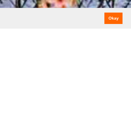
Okay
e Stärken ins